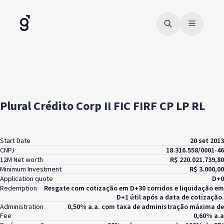
Plural Crédito Corp II FIC FIRF CP LP RL
Start Date
20 set 2013
CNPJ
18.316.558/0001-46
12M Net worth
R$ 220.021.739,80
Minimum Investment
R$ 3.000,00
Application quote
D+0
Redemption
Resgate com cotização em D+30 corridos e liquidação em
D+1 útil após a data de cotização.
Administration
0,50% a.a. com taxa de administração máxima de
Fee
0,60% a.a