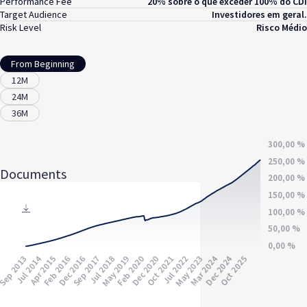
Performance Fee
20% sobre o que exceder 100% do CDI
Target Audience
Investidores em geral.
Risk Level
Risco Médio
From Beginning
12M
24M
36M
Documents