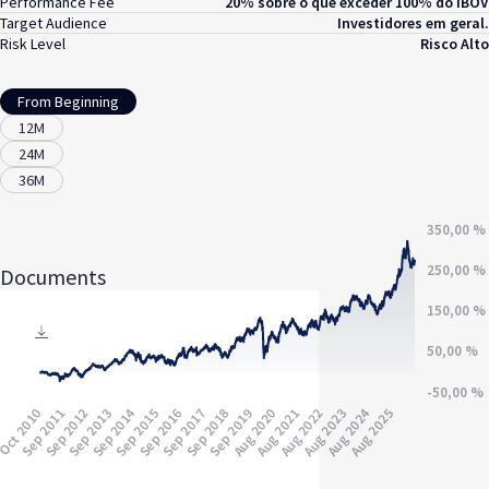
Performance Fee
20% sobre o que exceder 100% do IBOV
Target Audience
Investidores em geral.
Risk Level
Risco Alto
From Beginning
12M
24M
36M
Documents