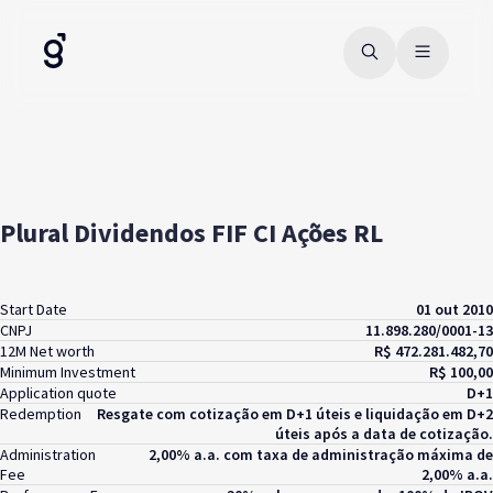
Plural Dividendos FIF CI Ações RL
Start Date
01 out 2010
CNPJ
11.898.280/0001-13
12M Net worth
R$ 472.281.482,70
Minimum Investment
R$ 100,00
Application quote
D+1
Redemption
Resgate com cotização em D+1 úteis e liquidação em D+2
úteis após a data de cotização.
Administration
2,00% a.a. com taxa de administração máxima de
Fee
2,00% a.a.