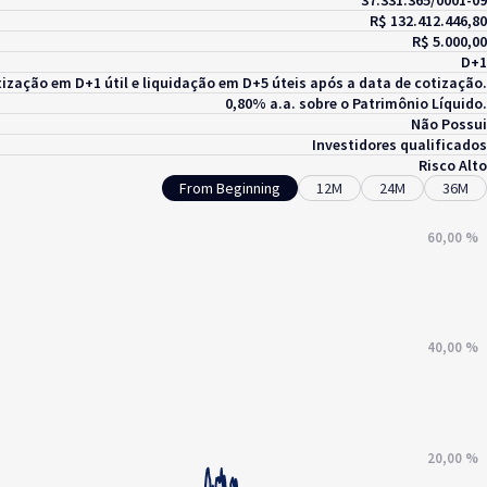
37.331.365/0001-09
R$ 132.412.446,80
R$ 5.000,00
D+1
ização em D+1 útil e liquidação em D+5 úteis após a data de cotização.
0,80% a.a. sobre o Patrimônio Líquido.
Não Possui
Investidores qualificados
Risco Alto
From Beginning
12M
24M
36M