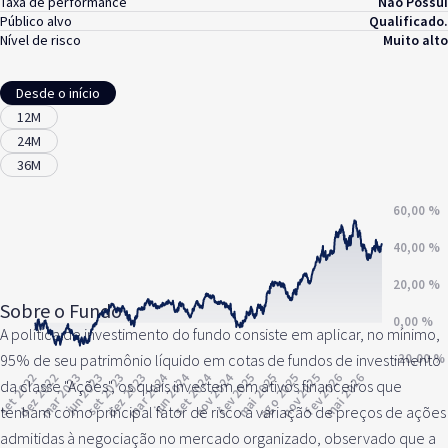
Taxa de performance
Não Possui
Público alvo
Qualificado.
Nível de risco
Muito alto
Desde o início
12M
24M
36M
Sobre o Fundo
A política de investimento do fundo consiste em aplicar, no mínimo,
95% de seu patrimônio líquido em cotas de fundos de investimento
da classe "Ações", os quais investem em ativos financeiros que
tenham como principal fator de risco a variação de preços de ações
admitidas à negociação no mercado organizado, observado que a