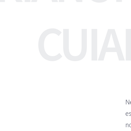
CUIA
N
e
n