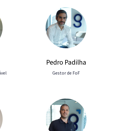
a
Pedro Padilha
ável
Gestor de FoF