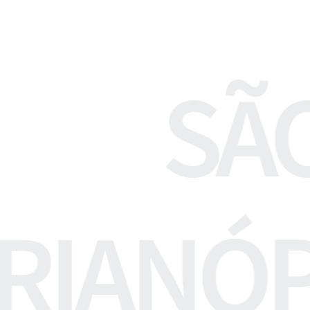
SÃ
RIANÓP