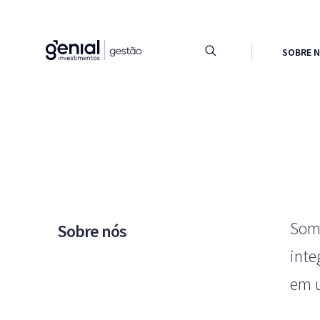
SOBRE 
Somo
Sobre nós
inte
em u