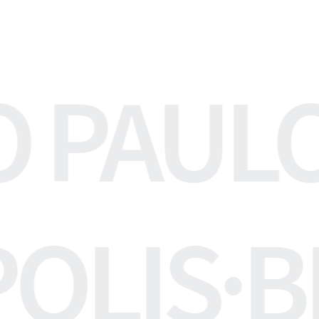
O PAUL
OLIS
·
B