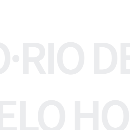
O
·
RIO D
ELO HO